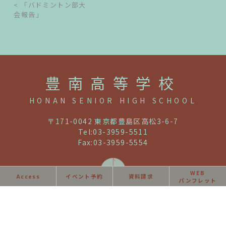
< 「バドミントン部大
会報告」
豊南高等学校
HONAN SENIOR HIGH SCHOOL
〒171-0042 東京都豊島区高松3-6-7
Tel:03-3959-5511
Fax:03-3959-5554
WEB
Access
イベント予約
資料請求
パンフレット
利用規約・免責事項
教職員募集
同窓会情報