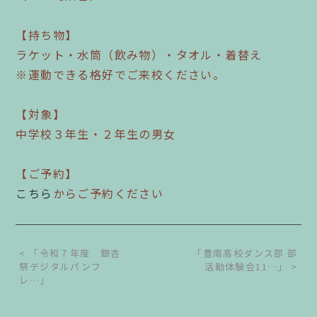
【持ち物】
ラケット・水筒（飲み物）・タオル・着替え
※運動できる格好でご来校ください。
【対象】
中学校３年生・２年生の男女
【ご予約】
こちら
からご予約ください
< 「令和７年度 銀杏
「豊南高校ダンス部 部
祭デジタルパンフ
活動体験会11…」 >
レ…」