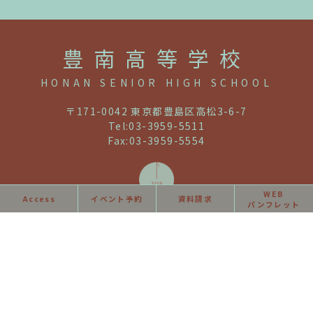
豊南高等学校
HONAN SENIOR HIGH SCHOOL
〒171-0042 東京都豊島区高松3-6-7
Tel:03-3959-5511
Fax:03-3959-5554
WEB
Access
イベント予約
資料請求
パンフレット
利用規約・免責事項
教職員募集
同窓会情報
Copyright © Honan Senior High School.All Rights Reserved.